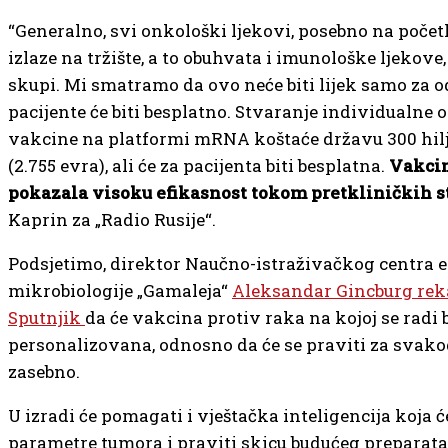
“Generalno, svi onkološki ljekovi, posebno na poče
izlaze na tržište, a to obuhvata i imunološke ljekove,
skupi. Mi smatramo da ovo neće biti lijek samo za o
pacijente će biti besplatno. Stvaranje individualne
vakcine na platformi mRNA koštaće državu 300 hilj
(2.755 evra), ali će za pacijenta biti besplatna.
Vakcin
pokazala visoku efikasnost tokom pretkliničkih st
Kaprin za „Radio Rusije“.
Podsjetimo, direktor Naučno-istraživačkog centra e
mikrobiologije „Gamaleja“
Aleksandar Gincburg reka
Sputnjik
da će vakcina protiv raka na kojoj se radi b
personalizovana, odnosno da će se praviti za svako
zasebno.
U izradi će pomagati i vještačka inteligencija koja ć
parametre tumora i praviti skicu budućeg preparata