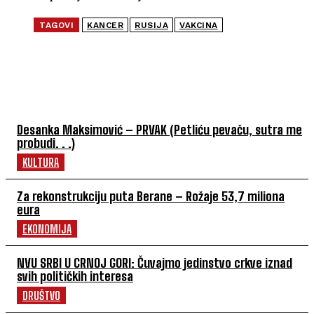
TAGOVI
KANCER
RUSIJA
VAKCINA
NAJČITANIJE
Desanka Maksimović – PRVAK (Petliću pevaču, sutra me
probudi. . .)
KULTURA
Za rekonstrukciju puta Berane – Rožaje 53,7 miliona
eura
EKONOMIJA
NVU SRBI U CRNOJ GORI: Čuvajmo jedinstvo crkve iznad
svih političkih interesa
DRUŠTVO