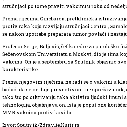
stručnjaci po tome praviti vakcinu u roku od nedelj
Prema riječima Gincburga, pretklinička istraživanj
protiv raka koju razvijaju stručnjaci Centra „Gamal
se nakon upotrebe preparata tumor povlači i nestaj
Profesor Sergej Boljević, šef katedre za patološku fiz
Sečenovskom Univerzitetu u Moskvi, dio je tima koj
vakcinu. On je u septembru za Sputnjik objasnio sve
karakteristike.
Prema njegovim riječima, ne radi se o vakcini u kl
budući da se ne daje preventivno i ne sprečava rak, al
tako što po otkrivanju raka aktivira ljudski imuni 
tehnologija, objašnjava on, ista je poput one korišćen
MMR vakcina protiv kovida.
Izvor: Sputnjik/Zdravlje.Kurir.rs