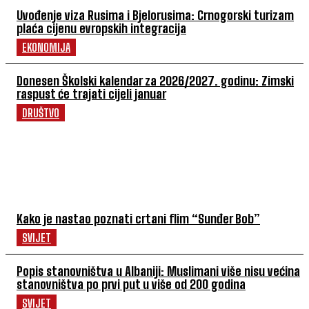
Uvođenje viza Rusima i Bjelorusima: Crnogorski turizam
plaća cijenu evropskih integracija
EKONOMIJA
Donesen Školski kalendar za 2026/2027. godinu: Zimski
raspust će trajati cijeli januar
DRUŠTVO
POVEZANI ČLANCI
Kako je nastao poznati crtani flim “Sunđer Bob”
SVIJET
Popis stanovništva u Albaniji: Muslimani više nisu većina
stanovništva po prvi put u više od 200 godina
SVIJET