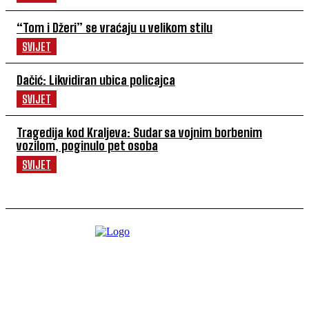
“Tom i Džeri” se vraćaju u velikom stilu
SVIJET
Dačić: Likvidiran ubica policajca
SVIJET
Tragedija kod Kraljeva: Sudar sa vojnim borbenim
vozilom, poginulo pet osoba
SVIJET