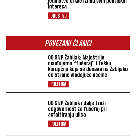
jedinstvo crkve iznad svih političkih
interesa
DRUŠTVO
POVEZANI ČLANCI
OO SNP Žabljak: Najoštrije
osuđujemo “fušeraj” i tešku
korupciju koja se dešava na Žabljaku
od strane vladajuće većine
POLITIKA
OO SNP Žabljak i dalje traži
odgovornost za fušeraj pri
asfaltiranju ulica
POLITIKA