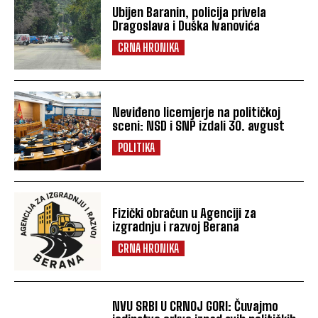
Ubijen Baranin, policija privela
Dragoslava i Duška Ivanovića
CRNA HRONIKA
Neviđeno licemjerje na političkoj
sceni: NSD i SNP izdali 30. avgust
POLITIKA
Fizički obračun u Agenciji za
izgradnju i razvoj Berana
CRNA HRONIKA
NVU SRBI U CRNOJ GORI: Čuvajmo