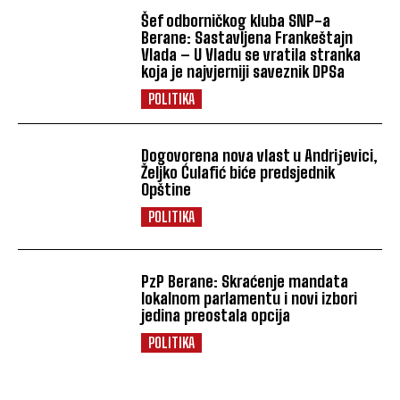
Šef odborničkog kluba SNP-a
Berane: Sastavljena Frankeštajn
Vlada – U Vladu se vratila stranka
koja je najvjerniji saveznik DPSa
POLITIKA
Dogovorena nova vlast u Andriјevici,
Željko Ćulafić biće predsjednik
Opštine
POLITIKA
PzP Berane: Skraćenje mandata
lokalnom parlamentu i novi izbori
jedina preostala opcija
POLITIKA