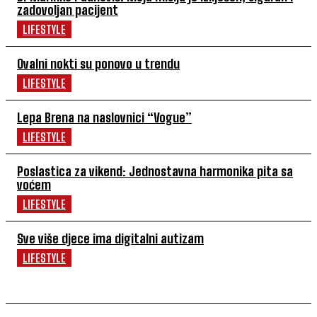
zadovoljan pacijent
LIFESTYLE
Ovalni nokti su ponovo u trendu
LIFESTYLE
Lepa Brena na naslovnici “Vogue”
LIFESTYLE
Poslastica za vikend: Jednostavna harmonika pita sa
voćem
LIFESTYLE
Sve više djece ima digitalni autizam
LIFESTYLE