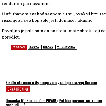
rendanim parmezanom.
U užurbanom svakodnevnom ritmu, ovakvi brzi rece
rješenje za sve koji žele jesti domaće i ukusno.
Dovoljno je pola sata da na stolu imate obrok koji će 
porodicu.
TAGOVI
PAŠTA
RUČAK
TUNJEVINA
NAJČITANIJE
Fizički obračun u Agenciji za izgradnju i razvoj Berana
CRNA HRONIKA
Desanka Maksimović – PRVAK (Petliću pevaču, sutra me
probudi. . .)