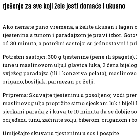
rješenje za sve koji žele jesti domaće i ukusno
Ako nemate puno vremena, a želite ukusan i lagan o
tjestenina s tunom i paradajzom je pravi izbor. Goto
od 30 minuta, a potrebni sastojci su jednostavni i pr
Potrebni sastojci: 300 g tjestenine (pene ili špagete)
tune u maslinovom ulju,1 glavica luka, 2 čena bijelog
svježeg paradajza (ili 1 konzerva pelata), maslinovo ul
origano, bosiljak, parmezan po želji.
Priprema: Skuvajte tjesteninu u posoljenoj vodi pr
maslinovog ulja propržite sitno sjeckani luk i bijeli 
sjeckani paradajz i kuvajte 10 minuta da se dobije so
ocijeđenu tunu, začinite solju, biberom, origanom i b
Umiješajte skuvanu tjesteninu u sos i pospite