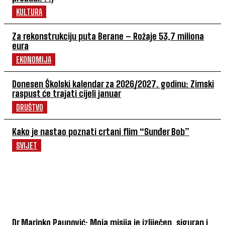
KULTURA
Za rekonstrukciju puta Berane – Rožaje 53,7 miliona
eura
EKONOMIJA
Donesen Školski kalendar za 2026/2027. godinu: Zimski
raspust će trajati cijeli januar
DRUŠTVO
Kako je nastao poznati crtani flim “Sunđer Bob”
SVIJET
POVEZANI ČLANCI
Dr Marinko Paunović: Moja misija je izliječen, siguran i