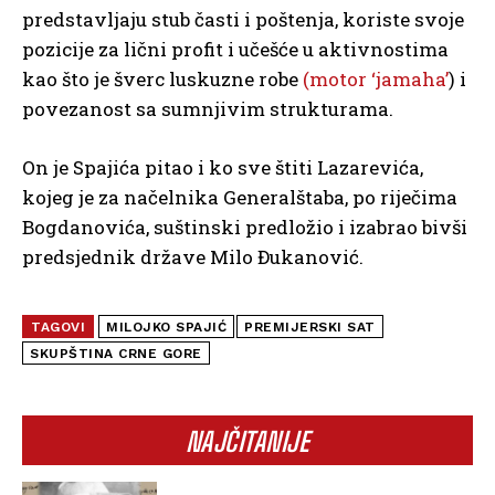
predstavljaju stub časti i poštenja, koriste svoje
pozicije za lični profit i učešće u aktivnostima
kao što je šverc luskuzne robe
(motor ‘jamaha’
) i
povezanost sa sumnjivim strukturama.
On je Spajića pitao i ko sve štiti Lazarevića,
kojeg je za načelnika Generalštaba, po riječima
Bogdanovića, suštinski predložio i izabrao bivši
predsjednik države Milo Đukanović.
TAGOVI
MILOJKO SPAJIĆ
PREMIJERSKI SAT
SKUPŠTINA CRNE GORE
NAJČITANIJE