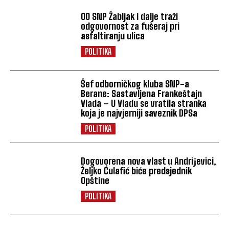
OO SNP Žabljak i dalje traži
odgovornost za fušeraj pri
asfaltiranju ulica
POLITIKA
Šef odborničkog kluba SNP-a
Berane: Sastavljena Frankeštajn
Vlada – U Vladu se vratila stranka
koja je najvjerniji saveznik DPSa
POLITIKA
Dogovorena nova vlast u Andriјevici,
Željko Ćulafić biće predsjednik
Opštine
POLITIKA