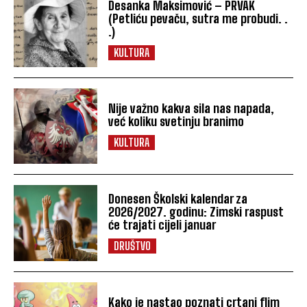
Desanka Maksimović – PRVAK
(Petliću pevaču, sutra me probudi. .
.)
KULTURA
Nije važno kakva sila nas napada,
već koliku svetinju branimo
KULTURA
Donesen Školski kalendar za
2026/2027. godinu: Zimski raspust
će trajati cijeli januar
DRUŠTVO
Kako je nastao poznati crtani flim