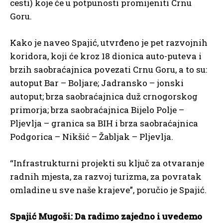
cesti) koje će u potpunosti promijeniti Crnu
Goru.
Kako je naveo Spajić, utvrđeno je pet razvojnih
koridora, koji će kroz 18 dionica auto-puteva i
brzih saobraćajnica povezati Crnu Goru, a to su:
autoput Bar – Boljare; Jadransko – jonski
autoput; brza saobraćajnica duž crnogorskog
primorja; brza saobraćajnica Bijelo Polje –
Pljevlja – granica sa BIH i brza saobraćajnica
Podgorica – Nikšić – Žabljak – Pljevlja.
“Infrastrukturni projekti su ključ za otvaranje
radnih mjesta, za razvoj turizma, za povratak
omladine u sve naše krajeve”, poručio je Spajić.
Spajić Mugoši: Da radimo zajedno i uvedemo