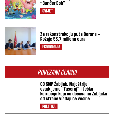
“Sunđer Bob”
SVIJET
Za rekonstrukciju puta Berane –
Rožaje 53,7 miliona eura
EKONOMIJA
POVEZANI ČLANCI
OO SNP Žabljak: Najoštrije
osuđujemo “fušeraj” i tešku
korupciju koja se dešava na Žabljaku
od strane vladajuće većine
POLITIKA