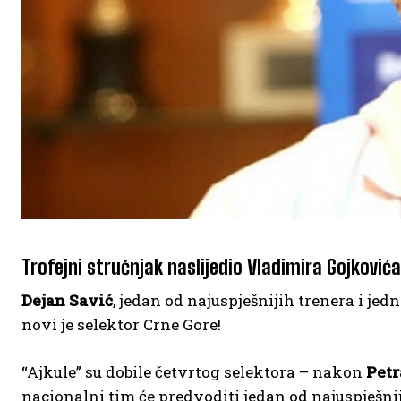
Trofejni stručnjak naslijedio Vladimira Gojkovića
Dejan Savić
, jedan od najuspješnijih trenera i jed
novi je selektor Crne Gore!
“Ajkule” su dobile četvrtog selektora – nakon
Petr
nacionalni tim će predvoditi jedan od najuspješnijih