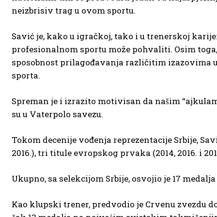
neizbrisiv trag u ovom sportu.
Savić je, kako u igračkoj, tako i u trenerskoj kar
profesionalnom sportu može pohvaliti. Osim toga, 
sposobnost prilagođavanja različitim izazovima uč
sporta.
Spreman je i izrazito motivisan da našim “ajkulama
su u Vaterpolo savezu.
Tokom decenije vođenja reprezentacije Srbije, Savić
2016.), tri titule evropskog prvaka (2014, 2016. i 2018
Ukupno, sa selekcijom Srbije, osvojio je 17 medalja
Kao klupski trener, predvodio je Crvenu zvezdu do 