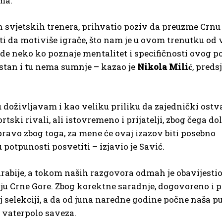
ma.
jih svjetskih trenera, prihvatio poziv da preuzme Crnu
i da motiviše igrače, što nam je u ovom trenutku od 
bude neko ko poznaje mentalitet i specifičnosti ovog po
jestan i tu nema sumnje – kazao je
Nikola Milić
, preds
ju doživljavam i kao veliku priliku da zajednički ost
tski rivali, ali istovremeno i prijatelji, zbog čega do
ravo zbog toga, za mene će ovaj izazov biti posebno
 potpunosti posvetiti – izjavio je Savić.
rabije, a tokom naših razgovora odmah je obavijestio
iju Crne Gore. Zbog korektne saradnje, dogovoreno i 
j selekciji, a da od juna naredne godine počne naša p
z vaterpolo saveza.