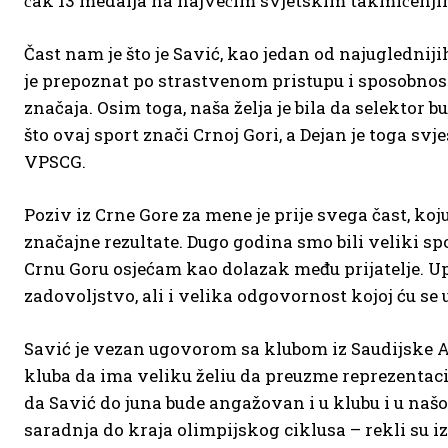
čak 13 medalja na najvećim svjetskim takmičenji
Čast nam je što je Savić, kao jedan od najugledni
je prepoznat po strastvenom pristupu i sposobnost
značaja. Osim toga, naša želja je bila da selektor 
što ovaj sport znači Crnoj Gori, a Dejan je toga sv
VPSCG.
Poziv iz Crne Gore za mene je prije svega čast, ko
značajne rezultate. Dugo godina smo bili veliki spor
Crnu Goru osjećam kao dolazak među prijatelje. Up
zadovoljstvo, ali i velika odgovornost kojoj ću se u
Savić je vezan ugovorom sa klubom iz Saudijske A
kluba da ima veliku želiu da preuzme reprezentac
da Savić do juna bude angažovan i u klubu i u našo
saradnja do kraja olimpijskog ciklusa – rekli su i