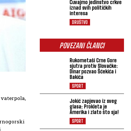
Čuvajmo jedinstvo crkve
iznad svih političkih
interesa
DRUŠTVO
POVEZANI ČLANCI
Rukometaši Crne Gore
sjutra protiv Slovačke:
Dinar pozvao Šćekića i
Bakića
SPORT
 vaterpola,
Jokić zapjevao iz sveg
glasa: Prokleta je
Amerika i zlato što sja!
crnogorski
SPORT
i