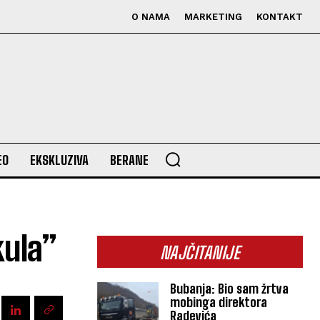
O NAMA
MARKETING
KONTAKT
EO
EKSKLUZIVA
BERANE
kula”
NAJČITANIJE
Bubanja: Bio sam žrtva
mobinga direktora
Radevića