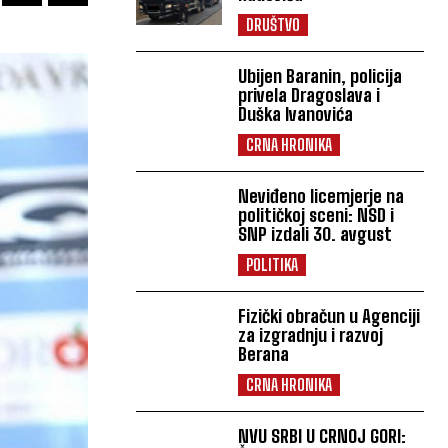
DRUŠTVO
Ubijen Baranin, policija
privela Dragoslava i
Duška Ivanovića
CRNA HRONIKA
Neviđeno licemjerje na
političkoj sceni: NSD i
SNP izdali 30. avgust
POLITIKA
Fizički obračun u Agenciji
za izgradnju i razvoj
Berana
CRNA HRONIKA
NVU SRBI U CRNOJ GORI: