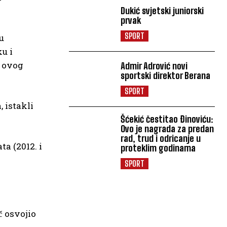
Dukić svjetski juniorski
prvak
SPORT
u
u i
i ovog
Admir Adrović novi
sportski direktor Berana
SPORT
, istakli
Šćekić čestitao Đinoviću:
Ovo je nagrada za predan
rad, trud i odricanje u
a (2012. i
proteklim godinama
SPORT
̌ osvojio