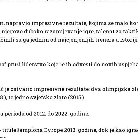
ijeri, napravio impresivne rezultate, kojima se malo ko 
njegovo duboko razumijevanje igre, talenat za taktik
inili su ga jednim od najcjenjenijih trenera u istorij
” pruži liderstvo koje će ih odvesti do novih uspjeha
 je ostvario impresivne rezultate: dva olimpijska zlat
.), te jedno svjetsko zlato (2015.).
 u periodu od 2012. do 2022. godine.
titule šampiona Evrope 2013. godine, dok je kao igrac