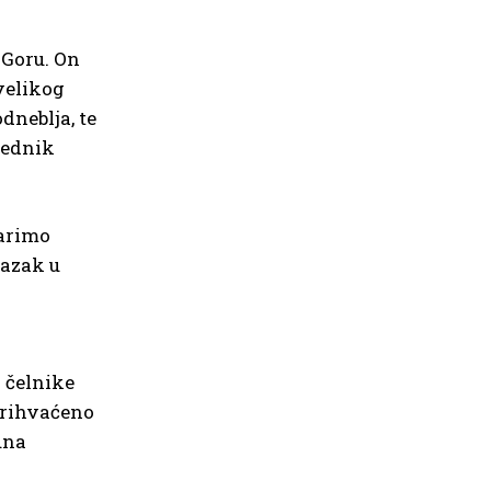
 Goru. On
velikog
dneblja, te
jednik
varimo
lazak u
 čelnike
prihvaćeno
una