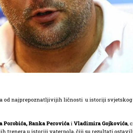
na od najprepoznatljivijih ličnosti u istoriji svjetskog
a Porobića, Ranka Perovića
i
Vladimira Gojkovića
, 
 trenera u istoriji vaterpola, čiji su rezultati ostavil