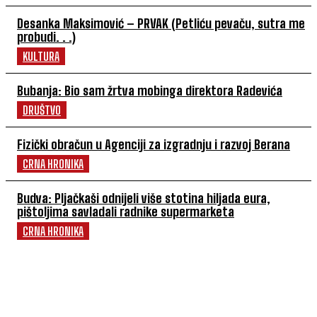
Desanka Maksimović – PRVAK (Petliću pevaču, sutra me
probudi. . .)
KULTURA
Bubanja: Bio sam žrtva mobinga direktora Radevića
DRUŠTVO
Fizički obračun u Agenciji za izgradnju i razvoj Berana
CRNA HRONIKA
Budva: Pljačkaši odnijeli više stotina hiljada eura,
pištoljima savladali radnike supermarketa
CRNA HRONIKA
POVEZANI ČLANCI