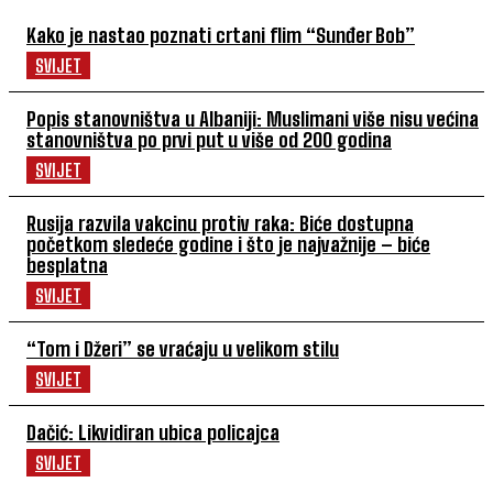
Kako je nastao poznati crtani flim “Sunđer Bob”
SVIJET
Popis stanovništva u Albaniji: Muslimani više nisu većina
stanovništva po prvi put u više od 200 godina
SVIJET
Rusija razvila vakcinu protiv raka: Biće dostupna
početkom sledeće godine i što je najvažnije – biće
besplatna
SVIJET
“Tom i Džeri” se vraćaju u velikom stilu
SVIJET
Dačić: Likvidiran ubica policajca
SVIJET