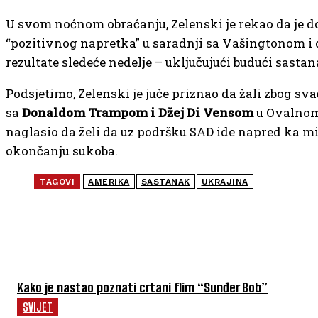
U svom noćnom obraćanju, Zelenski je rekao da je d
“pozitivnog napretka” u saradnji sa Vašingtonom i 
rezultate sledeće nedelje – uključujući budući sastan
Podsjetimo, Zelenski je juče priznao da žali zbog sv
sa
Donaldom Trampom i Džej Di Vensom
u Ovalnom
naglasio da želi da uz podršku SAD ide napred ka 
okončanju sukoba.
TAGOVI
AMERIKA
SASTANAK
UKRAJINA
NAJČITANIJE
Kako je nastao poznati crtani flim “Sunđer Bob”
SVIJET