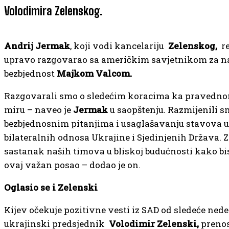
Volodimira Zelenskog.
Andrij Jermak
, koji vodi kancelariju
Zelenskog,
r
upravo razgovarao sa američkim savjetnikom za n
bezbjednost
Majkom Valcom.
Razgovarali smo o sledećim koracima ka pravedno
miru – naveo je
Jermak
u saopštenju. Razmijenili sm
bezbjednosnim pitanjima i usaglašavanju stavova u
bilateralnih odnosa Ukrajine i Sjedinjenih Država. 
sastanak naših timova u bliskoj budućnosti kako bi
ovaj važan posao – dodao je on.
Oglasio se i Zelenski
Kijev očekuje pozitivne vesti iz SAD od sledeće nedel
ukrajinski predsjednik
Volodimir Zelenski,
prenosi