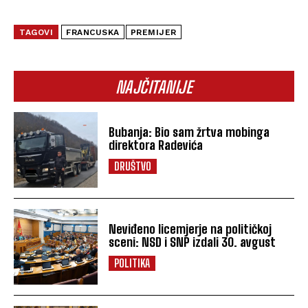
TAGOVI
FRANCUSKA
PREMIJER
NAJČITANIJE
Bubanja: Bio sam žrtva mobinga
direktora Radevića
DRUŠTVO
Neviđeno licemjerje na političkoj
sceni: NSD i SNP izdali 30. avgust
POLITIKA