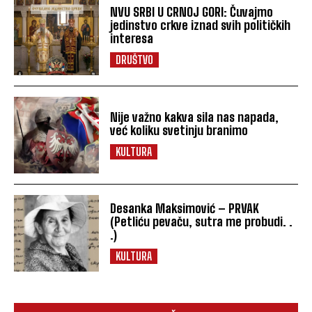
NVU SRBI U CRNOJ GORI: Čuvajmo
jedinstvo crkve iznad svih političkih
interesa
DRUŠTVO
Nije važno kakva sila nas napada,
već koliku svetinju branimo
KULTURA
Desanka Maksimović – PRVAK
(Petliću pevaču, sutra me probudi. .
.)
KULTURA