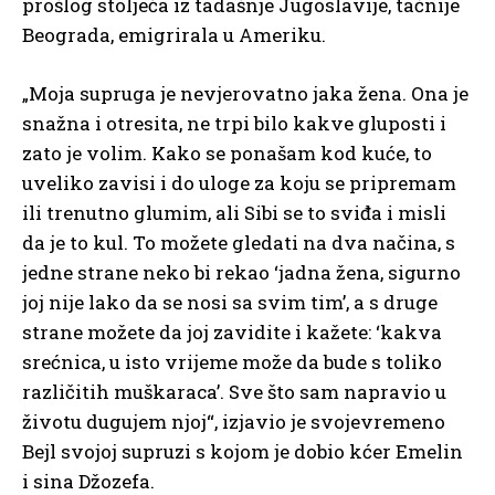
prošlog stoljeća iz tadašnje Jugoslavije, tačnije
Beograda, emigrirala u Ameriku.
„Moja supruga je nevjerovatno jaka žena. Ona je
snažna i otresita, ne trpi bilo kakve gluposti i
zato je volim. Kako se ponašam kod kuće, to
uveliko zavisi i do uloge za koju se pripremam
ili trenutno glumim, ali Sibi se to sviđa i misli
da je to kul. To možete gledati na dva načina, s
jedne strane neko bi rekao ‘jadna žena, sigurno
joj nije lako da se nosi sa svim tim’, a s druge
strane možete da joj zavidite i kažete: ‘kakva
srećnica, u isto vrijeme može da bude s toliko
različitih muškaraca’. Sve što sam napravio u
životu dugujem njoj“, izjavio je svojevremeno
Bejl svojoj supruzi s kojom je dobio kćer Emelin
i sina Džozefa.