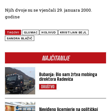
Njih dvoje su se vjenčali 29. januara 2000.
godine
TAGOVI
GLUMAC
HOLIVUD
KRISTIJAN BEJL
SANDRA BLAŽIĆ
NAJČITANIJE
Bubanja: Bio sam žrtva mobinga
direktora Radevića
DRUŠTVO
Neviđeno licemjerje na političkoj