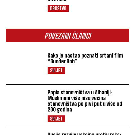
DRUŠTVO
POVEZANI ČLANCI
Kako je nastao poznati crtani flim
“Sunđer Bob”
SVIJET
Popis stanovništva u Albaniji:
Muslimani više nisu većina
stanovništva po prvi put u više od
200 godina
SVIJET
Rusija razvila vakcinu protiv raka: