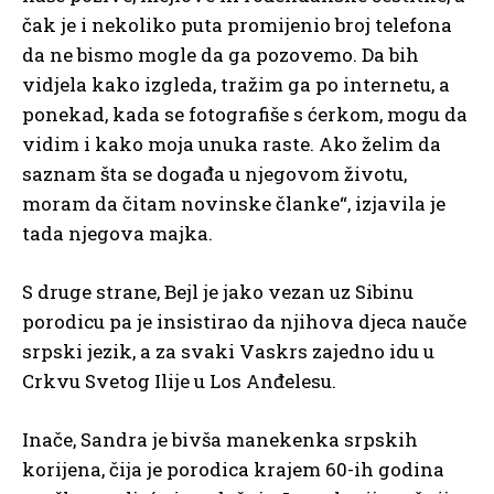
čak je i nekoliko puta promijenio broj telefona
da ne bismo mogle da ga pozovemo. Da bih
vidjela kako izgleda, tražim ga po internetu, a
ponekad, kada se fotografiše s ćerkom, mogu da
vidim i kako moja unuka raste. Ako želim da
saznam šta se događa u njegovom životu,
moram da čitam novinske članke“, izjavila je
tada njegova majka.
S druge strane, Bejl je jako vezan uz Sibinu
porodicu pa je insistirao da njihova djeca nauče
srpski jezik, a za svaki Vaskrs zajedno idu u
Crkvu Svetog Ilije u Los Anđelesu.
Inače, Sandra je bivša manekenka srpskih
korijena, čija je porodica krajem 60-ih godina