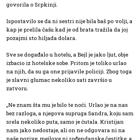
govorila o Srpkinji.
Ispostavilo se da ni sestri nije bila baš po volji, a
kap je prelila čašu kad je od brata tražila da joj
pozajmi sto hiljada dolara.
Sve se događalo u hotelu, a Bejl je jako ljut, obje
izbacio iz hotelske sobe. Pritom je toliko urlao
na njih, da su ga one prijavile policiji. Zbog toga
je slavni glumac nekoliko sati završio u
zatvoru.
„Ne znam šta mu je bilo te noći. Urlao je na nas
bez razloga, a njegova supruga Sandra, koju sam
srela nekoliko puta, samo je ćutala. Kristijan
nam jako nedostaje, ali on ne odgovara ni na
naše pozive, mejlove ni rođendanske čestitke, a