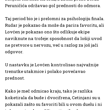
Peruničića održavao gol prednosti do odmora.
Taj period bio je i prelomni za psihologiju finala.
Rudar je pokazao da može da parira favoritu, ali
Lovćen je pokazao ono što odlikuje ekipe
naviknute na trofeje: sposobnost da lošiji uvod
ne pretvore u nervozu, već u razlog za još jači
odgovor.
U nastavku je Lovćen kontrolisao najvažnije
trenutke utakmice i polako povećavao
prednost.
Kako je meč odmicao kraju, tako je razlika
koketirala da bude i dvocifrena, Cetinjani su u
pokazali zašto su favoriti bili u ovom duelu i ni