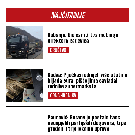
NAJČITANIJE
Bubanja: Bio sam žrtva mobinga
direktora Radevića
DRUŠTVO
Budva: Pljačkaši odnijeli više stotina
hiljada eura, pištoljima savladali
radnike supermarketa
CRNA HRONIKA
Paunović: Berane je postalo taoc
neuspjelih partijskih dogovora, trpe
građani i trpi lokalna uprava