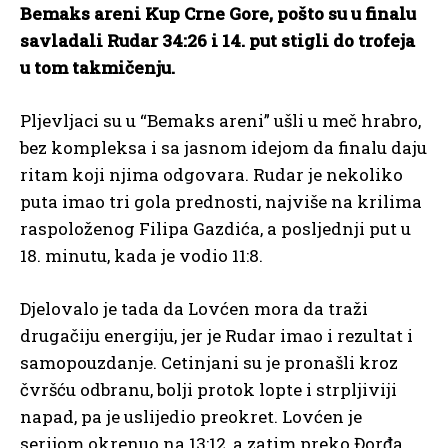
Bemaks areni Kup Crne Gore, pošto su u finalu
savladali Rudar 34:26 i 14. put stigli do trofeja
u tom takmičenju.
Pljevljaci su u “Bemaks areni” ušli u meč hrabro,
bez kompleksa i sa jasnom idejom da finalu daju
ritam koji njima odgovara. Rudar je nekoliko
puta imao tri gola prednosti, najviše na krilima
raspoloženog Filipa Gazdića, a posljednji put u
18. minutu, kada je vodio 11:8.
Djelovalo je tada da Lovćen mora da traži
drugačiju energiju, jer je Rudar imao i rezultat i
samopouzdanje. Cetinjani su je pronašli kroz
čvršću odbranu, bolji protok lopte i strpljiviji
napad, pa je uslijedio preokret. Lovćen je
serijom okrenuo na 13:12, a zatim preko Đorđa