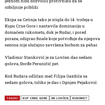
jednom nisu dozvolili protivniku da se
ozbiljnije približi.
Ekipa sa Cetinja tako je stigla do 14. trofeja u
Kupu Crne Gore i nastavila dominaciju u
domaćem rukometu, dok je Rudar, i pored
poraza, odigrao finale koje potvrđuje da njegova
sezona nije slučajno završena borbom za pehar.
Vladimir Stanković je za Lovćen dao sedam
golova, Đorđe Peruničić pet.
Kod Rudara odličan meč Filipa Gazdića sa
sedam golova, toliko je dao i Ognjen Pejaković.
TAGOVI
KUP CRNE GORE
RK LOVĆEN
RUKOMET