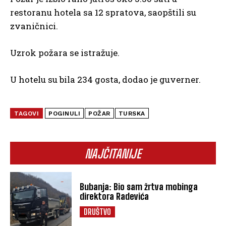
restoranu hotela sa 12 spratova, saopštili su
zvaničnici.
Uzrok požara se istražuje.
U hotelu su bila 234 gosta, dodao je guverner.
TAGOVI
POGINULI
POŽAR
TURSKA
NAJČITANIJE
Bubanja: Bio sam žrtva mobinga
direktora Radevića
DRUŠTVO