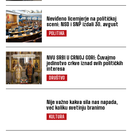
Neviđeno licemjerje na političkoj
sceni: NSD i SNP izdali 30. avgust
POLITIKA
NVU SRBI U CRNOJ GORI: Čuvajmo
jedinstvo crkve iznad svih političkih
interesa
DRUŠTVO
Nije važno kakva sila nas napada,
već koliku svetinju branimo
KULTURA