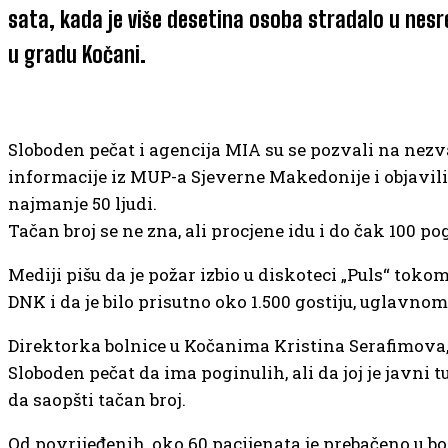
sata, kada je više desetina osoba stradalo u nesre
u gradu Kočani.
Sloboden pečat i agencija MIA su se pozvali na nez
informacije iz MUP-a Sjeverne Makedonije i objavili 
najmanje 50 ljudi.
Tačan broj se ne zna, ali procjene idu i do čak 100 po
Mediji pišu da je požar izbio u diskoteci „Puls“ tok
DNK i da je bilo prisutno oko 1.500 gostiju, uglavno
Direktorka bolnice u Kočanima Kristina Serafimova, i
Sloboden pečat da ima poginulih, ali da joj je javni t
da saopšti tačan broj.
Od povrijeđenih, oko 60 pacijenata je prebačeno u bol