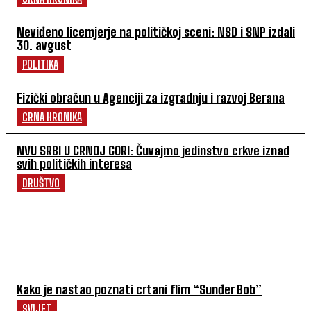
Neviđeno licemjerje na političkoj sceni: NSD i SNP izdali
30. avgust
POLITIKA
Fizički obračun u Agenciji za izgradnju i razvoj Berana
CRNA HRONIKA
NVU SRBI U CRNOJ GORI: Čuvajmo jedinstvo crkve iznad
svih političkih interesa
DRUŠTVO
POVEZANI ČLANCI
Kako je nastao poznati crtani flim “Sunđer Bob”
SVIJET