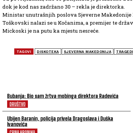
dok je kod nas zadržano 30 – rekla je direktorka.
Ministar unutrašnjih poslova Sjeverne Makedonije
Toškovski nalazi se u Kočanima, a premijer te držav
Mickoski je na putu ka mjestu nesreće.
TAGOVI
DISKOTEKA
SJEVERNA MAKEDONIJA
TRAGED
NAJČITANIJE
Bubanja: Bio sam žrtva mobinga direktora Radevića
DRUŠTVO
Ubijen Baranin, policija privela Dragoslava i Duška
Ivanovića
CRNA HRONIKA