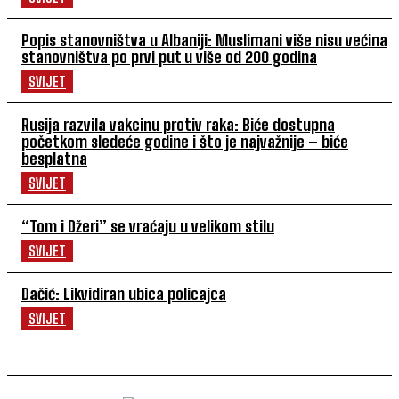
Popis stanovništva u Albaniji: Muslimani više nisu većina
stanovništva po prvi put u više od 200 godina
SVIJET
Rusija razvila vakcinu protiv raka: Biće dostupna
početkom sledeće godine i što je najvažnije – biće
besplatna
SVIJET
“Tom i Džeri” se vraćaju u velikom stilu
SVIJET
Dačić: Likvidiran ubica policajca
SVIJET