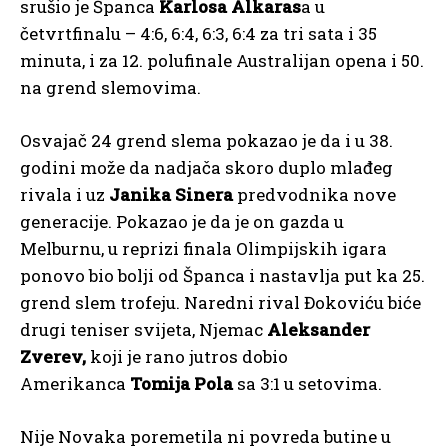
srušio je Španca
Karlosa Alkaras
a u
četvrtfinalu – 4:6, 6:4, 6:3, 6:4 za tri sata i 35
minuta, i za 12. polufinale Australijan opena i 50.
na grend slemovima.
Osvajač 24 grend slema pokazao je da i u 38.
godini može da nadjača skoro duplo mlađeg
rivala i uz
Janika Sinera
predvodnika nove
generacije. Pokazao je da je on gazda u
Melburnu, u reprizi finala Olimpijskih igara
ponovo bio bolji od Španca i nastavlja put ka 25.
grend slem trofeju. Naredni rival Đokoviću biće
drugi teniser svijeta, Njemac
Aleksander
Zverev,
koji je rano jutros dobio
Amerikanca
Tomija Pola
sa 3:1 u setovima.
Nije Novaka poremetila ni povreda butine u