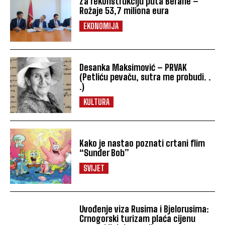
Za rekonstrukciju puta Berane –
Rožaje 53,7 miliona eura
EKONOMIJA
Desanka Maksimović – PRVAK
(Petliću pevaču, sutra me probudi. .
.)
KULTURA
Kako je nastao poznati crtani flim
“Sunđer Bob”
SVIJET
Uvođenje viza Rusima i Bjelorusima:
Crnogorski turizam plaća cijenu