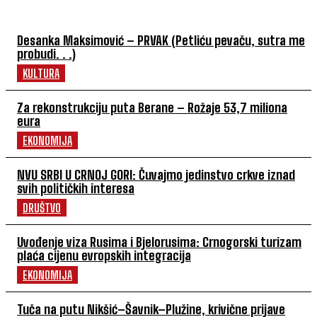
Desanka Maksimović – PRVAK (Petliću pevaču, sutra me
probudi. . .)
KULTURA
Za rekonstrukciju puta Berane – Rožaje 53,7 miliona
eura
EKONOMIJA
NVU SRBI U CRNOJ GORI: Čuvajmo jedinstvo crkve iznad
svih političkih interesa
DRUŠTVO
Uvođenje viza Rusima i Bjelorusima: Crnogorski turizam
plaća cijenu evropskih integracija
EKONOMIJA
Tuča na putu Nikšić–Šavnik–Plužine, krivične prijave