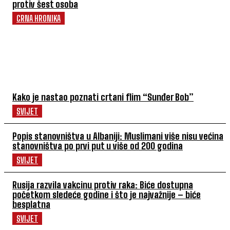
protiv šest osoba
CRNA HRONIKA
POVEZANI ČLANCI
Kako je nastao poznati crtani flim “Sunđer Bob”
SVIJET
Popis stanovništva u Albaniji: Muslimani više nisu većina
stanovništva po prvi put u više od 200 godina
SVIJET
Rusija razvila vakcinu protiv raka: Biće dostupna
početkom sledeće godine i što je najvažnije – biće
besplatna
SVIJET