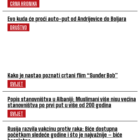
CRNA HRONIKA
Evo kuda će proći auto-put od Andrijevice do Boljara
DRUŠTVO
POVEZANI ČLANCI
Kako je nastao poznati crtani flim “Sunđer Bob”
SVIJET
Popis stanovništva u Albaniji: Muslimani više nisu većina
stanovništva po prvi put u više od 200 godina
SVIJET
Rusija razvila vakcinu protiv raka: Biće dostupna
početkom sledeće godine i što je najvažnije – biće