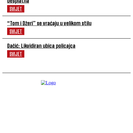
besplatna
SVIJET
“Tom i Džeri” se vraćaju u velikom stilu
SVIJET
Dačić: Likvidiran ubica policajca
SVIJET