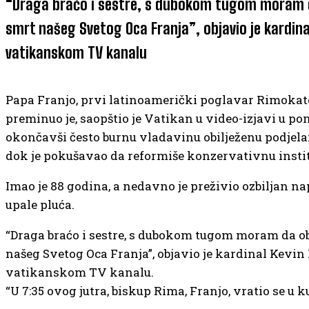
“Draga braćo i sestre, s dubokom tugom moram 
smrt našeg Svetog Oca Franja”, objavio je kardinal
vatikanskom TV kanalu
Papa Franjo, prvi latinoamerički poglavar Rimokat
preminuo je, saopštio je Vatikan u video-izjavi u pon
okončavši često burnu vladavinu obilježenu podjela
dok je pokušavao da reformiše konzervativnu instit
Imao je 88 godina, a nedavno je preživio ozbiljan n
upale pluća.
“Draga braćo i sestre, s dubokom tugom moram da 
našeg Svetog Oca Franja”, objavio je kardinal Kevin 
vatikanskom TV kanalu.
“U 7:35 ovog jutra, biskup Rima, Franjo, vratio se u k