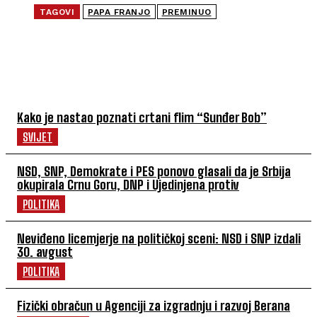
TAGOVI
PAPA FRANJO
PREMINUO
NAJČITANIJE
Kako je nastao poznati crtani flim “Sunđer Bob”
SVIJET
NSD, SNP, Demokrate i PES ponovo glasali da je Srbija
okupirala Crnu Goru, DNP i Ujedinjena protiv
POLITIKA
Neviđeno licemjerje na političkoj sceni: NSD i SNP izdali
30. avgust
POLITIKA
Fizički obračun u Agenciji za izgradnju i razvoj Berana