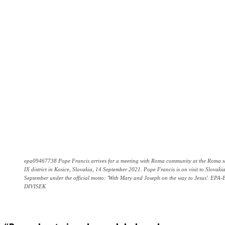
epa09467738 Pope Francis arrives for a meeting with Roma community at the Roma se
IX district in Kosice, Slovakia, 14 September 2021. Pope Francis is on visit to Slovaki
September under the official motto: 'With Mary and Joseph on the way to Jesus'. E
DIVISEK