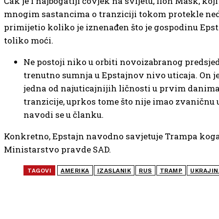
Čak je i najbogatiji čovjek na svijetu, Ilon Mask, koji
mnogim sastancima o tranziciji tokom protekle nedj
primijetio koliko je iznenađen što je gospodinu Eps
toliko moći.
Ne postoji niko u orbiti novoizabranog predsje
trenutno sumnja u Epstajnov nivo uticaja. On j
jedna od najuticajnijih ličnosti u prvim danim
tranzicije, uprkos tome što nije imao zvaničnu 
navodi se u članku.
Konkretno, Epstajn navodno savjetuje Trampa koga
Ministarstvo pravde SAD.
TAGOVI
AMERIKA
IZASLANIK
RUS
TRAMP
UKRAJIN
NAJČITANIJE