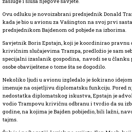
zasluge i sluša njegove savjete.
Ovu odluku je novoizabrani predsjednik Donald Tra
kada je bio u avionu za Vašington na svoj prvi sast
predsjednikom Bajdenom od pobjede na izborima.
Savjetnik Boris Epstajn, koji je koordinirao pravnu
krivičnim slučajevima Trampa, predložio je sam seb
specijalni izaslanik gospodina, navodi se u članku 
osobe obaviještene o tome šta se dogodilo.
Nekoliko ljudi u avionu izgledalo je šokirano idejom
imenuje na osjetljivu diplomatsku funkciju. Pored 
nedostatka diplomatskog iskustva, Epstajn je advok
vodio Trampovu krivičnu odbranu i tvrdio da su izb
godine, na kojima je Bajden pobijedio, bili lažni, na
tajms.