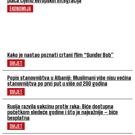
plaća cijenu evropskih integracija
EKONOMIJA
POVEZANI ČLANCI
Kako je nastao poznati crtani flim “Sunđer Bob”
SVIJET
Popis stanovništva u Albaniji: Muslimani više nisu većina
stanovništva po prvi put u više od 200 godina
SVIJET
Rusija razvila vakcinu protiv raka: Biće dostupna
početkom sledeće godine i što je najvažnije – biće
besplatna
SVIJET