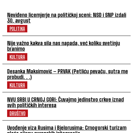
Neviđeno licemjerje na političkoj sceni: NSD i SNP izdali
30. avgust
POLITIKA
Nije važno kakva sila nas napada, već koliku svetinju
branimo
KULTURA
Desanka Maksimović – PRVAK (Petliću pevaču, sutra me
probudi. . .)
KULTURA
NVU SRBI U CRNOJ GORI: Čuvajmo jedinstvo crkve iznad
svih političkih interesa
DRUŠTVO
Uvođenje viza Rusima i Bjelorusima: Crnogorski turizam