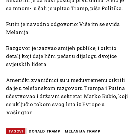
Rekao mi je da Rusi poštuju prvu damu. A što je
sa mnom- u šali je upitao Tramp, piše Politika.
Putin je navodno odgovorio: Više im se sviđa
Melanija.
Razgovor je izazvao smijeh publike, i otkrio
detalj koji daje lični pečat u dijalogu dvojice
svjetskih lidera.
Američki zvaničnici su u međuvremenu otkrili
da je u telefonskom razgovoru Trampa i Putina
učestvovao i državni sekretar Marko Rubio, koji
se uključio tokom svog leta iz Evrope u
Vašington.
TAGOVI
DONALD TRAMP
MELANIJA TRAMP