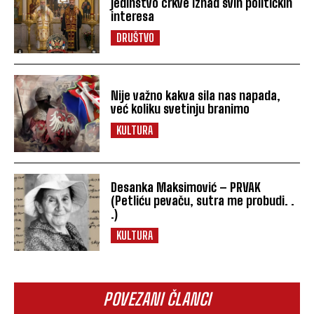
jedinstvo crkve iznad svih političkih
interesa
DRUŠTVO
Nije važno kakva sila nas napada,
već koliku svetinju branimo
KULTURA
Desanka Maksimović – PRVAK
(Petliću pevaču, sutra me probudi. .
.)
KULTURA
POVEZANI ČLANCI