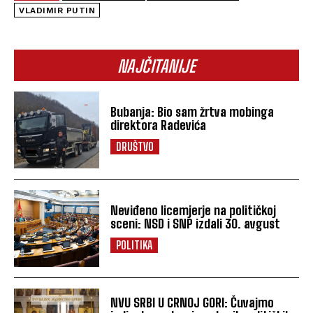
VLADIMIR PUTIN
NAJČITANIJE
Bubanja: Bio sam žrtva mobinga
direktora Radevića
DRUŠTVO
Neviđeno licemjerje na političkoj
sceni: NSD i SNP izdali 30. avgust
POLITIKA
NVU SRBI U CRNOJ GORI: Čuvajmo