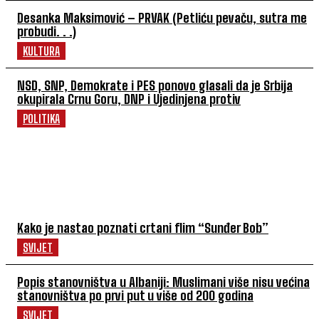
Desanka Maksimović – PRVAK (Petliću pevaču, sutra me
probudi. . .)
KULTURA
NSD, SNP, Demokrate i PES ponovo glasali da je Srbija
okupirala Crnu Goru, DNP i Ujedinjena protiv
POLITIKA
POVEZANI ČLANCI
Kako je nastao poznati crtani flim “Sunđer Bob”
SVIJET
Popis stanovništva u Albaniji: Muslimani više nisu većina
stanovništva po prvi put u više od 200 godina
SVIJET