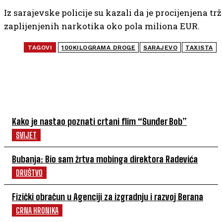
Iz sarajevske policije su kazali da je procijenjena tr
zaplijenjenih narkotika oko pola miliona EUR.
TAGOVI
100KILOGRAMA DROGE
SARAJEVO
TAXISTA
NAJČITANIJE
Kako je nastao poznati crtani flim “Sunđer Bob”
SVIJET
Bubanja: Bio sam žrtva mobinga direktora Radevića
DRUŠTVO
Fizički obračun u Agenciji za izgradnju i razvoj Berana
CRNA HRONIKA