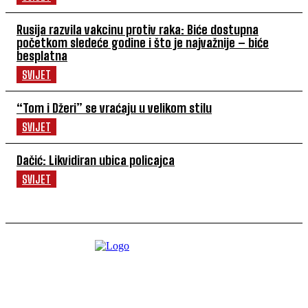
Rusija razvila vakcinu protiv raka: Biće dostupna
početkom sledeće godine i što je najvažnije – biće
besplatna
SVIJET
“Tom i Džeri” se vraćaju u velikom stilu
SVIJET
Dačić: Likvidiran ubica policajca
SVIJET