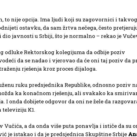
 to nije opcija. Ima ljudi koji su zagovornici i takvog
odnijeti ostavku, da sam žrtva nečega, često pretjeruju
 dio javnosti u Srbiji, što je normalno – rekao je Vuče
zbog odluke Rektorskog kolegijuma da odbije poziv
odeći da se nadao i vjerovao da će oni taj poziv da p
 traženju rješenja kroz proces dijaloga.
ruženu ruku predsjednika Republike, odnosno poziv n
 možda ka konačnom rješenju, ali svakako ka smiriva
ja. I onda dobijete odgovor da oni ne žele da razgovar
televiziju K1.
 Vučića, a da onda više puta ponavlja i ističe da su o
ić je istakao i da je predsjednica Skupštine Srbije
An