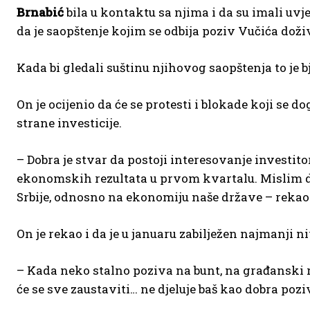
Brnabić
bila u kontaktu sa njima i da su imali uvje
da je saopštenje kojim se odbija poziv Vučića doži
Kada bi gledali suštinu njihovog saopštenja to je 
On je ocijenio da će se protesti i blokade koji se 
strane investicije.
– Dobra je stvar da postoji interesovanje investit
ekonomskih rezultata u prvom kvartalu. Mislim d
Srbije, odnosno na ekonomiju naše države – rekao 
On je rekao i da je u januaru zabilježen najmanji n
– Kada neko stalno poziva na bunt, na građanski ra
će se sve zaustaviti… ne djeluje baš kao dobra poz