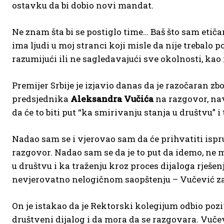
ostavku da bi dobio novi mandat.
Ne znam šta bi se postiglo time… Baš što sam etičan,
ima ljudi u moj stranci koji misle da nije trebalo p
razumijući ili ne sagledavajući sve okolnosti, kao i
Premijer Srbije je izjavio danas da je razočaran 
predsjednika
Aleksandra Vučića
na razgovor, nav
da će to biti put “ka smirivanju stanja u društvu” i
Nadao sam se i vjerovao sam da će prihvatiti isp
razgovor. Nadao sam se da je to put da idemo, ne
u društvu i ka traženju kroz proces dijaloga rješen
nevjerovatno nelogičnom saopštenju – Vučević za 
On je istakao da je Rektorski kolegijum odbio poziv
društveni dijalog i da mora da se razgovara. Vučev