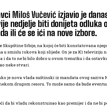
avci
Miloš Vučević
izjavio je dana
je nedjelje biti donijeta odluka 
da ili će se ići na nove izbore.
ce Skupštine Srbije, na kojoj će biti konstatovana nje
 u smislu rokova koji slijede. On je za K1 televiziju 
a i da to ne bi bilo dobro u ovom trenutku i da ostavku
ao neke stvari.
, ako je nova vlada suštinski iz mandata ovog saziva
u nekom drugom resoru. To može samo da bude event
eći da bi vladu rekonstruisao kao premijer i da ne bi 