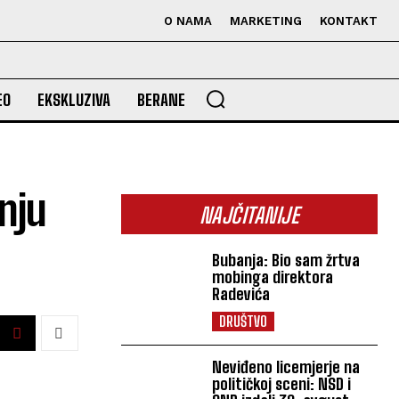
O NAMA
MARKETING
KONTAKT
EO
EKSKLUZIVA
BERANE
nju
NAJČITANIJE
Bubanja: Bio sam žrtva
mobinga direktora
Radevića
DRUŠTVO
Neviđeno licemjerje na
političkoj sceni: NSD i