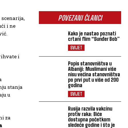
POVEZANI ČLANCI
 scenarija,
ći i ne
Kako je nastao poznati
vić.
crtani flim “Sunđer Bob”
SVIJET
rihvate i
Popis stanovništva u
Albaniji: Muslimani više
nisu većina stanovništva
a
po prvi put u više od 200
godina
nju stanja
SVIJET
aju u
Rusija razvila vakcinu
protiv raka: Biće
ni za
dostupna početkom
sledeće godine i što je
a