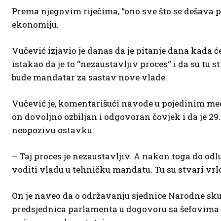
Prema njegovim riječima, “ono sve što se dešava 
ekonomiju.
Vučević izjavio je danas da je pitanje dana kada 
istakao da je to ‘‘nezaustavljiv proces‘‘ i da su tu 
bude mandatar za sastav nove vlade.
Vučević je, komentarišući navode u pojedinim medi
on dovoljno ozbiljan i odgovoran čovjek i da je 29.
neopozivu ostavku.
– Taj proces je nezaustavljiv. A nakon toga do odluk
voditi vladu u tehničku mandatu. Tu su stvari vrlo 
On je naveo da o održavanju sjednice Narodne sku
predsjednica parlamenta u dogovoru sa šefovima po