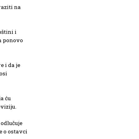
aziti na
štini i
 on ponovo
 i da je
osi
ja ću
viziju.
 odlučuje
e o ostavci