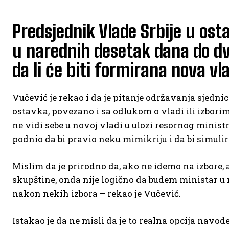
Predsjednik Vlade Srbije u ost
u narednih desetak dana do dvi
da li će biti formirana nova vla
Vučević je rekao i da je pitanje održavanja sjedni
ostavka, povezano i sa odlukom o vladi ili izborima
ne vidi sebe u novoj vladi u ulozi resornog ministr
podnio da bi pravio neku mimikriju i da bi simulir
Mislim da je prirodno da, ako ne idemo na izbore
skupštine, onda nije logično da budem ministar 
nakon nekih izbora – rekao je Vučević.
Istakao je da ne misli da je to realna opcija navod