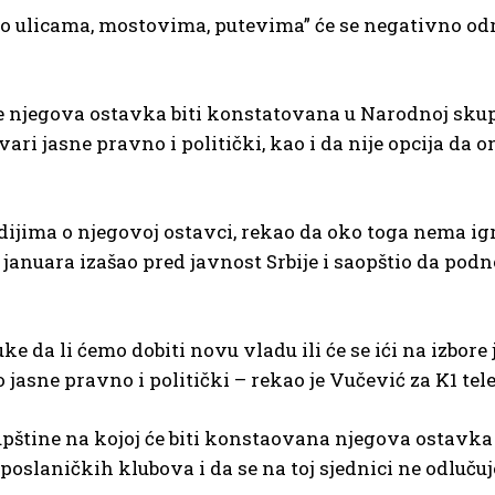
po ulicama, mostovima, putevima” će se negativno odr
će njegova ostavka biti konstatovana u Narodnoj skup
stvari jasne pravno i politički, kao i da nije opcija da
jima o njegovoj ostavci, rekao da oko toga nema igre
 januara izašao pred javnost Srbije i saopštio da podn
e da li ćemo dobiti novu vladu ili će se ići na izbore 
jasne pravno i politički – rekao je Vučević za K1 tele
pštine na kojoj će biti konstaovana njegova ostavka
slaničkih klubova i da se na toj sjednici ne odlučuj