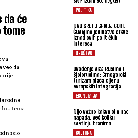
SNP izdali 30. avgust
POLITIKA
s da će
NVU SRBI U CRNOJ GORI:
o tome
Čuvajmo jedinstvo crkve
iznad svih političkih
interesa
DRUŠTVO
gova
naveo da
Uvođenje viza Rusima i
Bjelorusima: Crnogorski
 nije
turizam plaća cijenu
evropskih integracija
EKONOMIJA
 Narodne
ualno tema
Nije važno kakva sila nas
napada, već koliku
svetinju branimo
podnosio
KULTURA