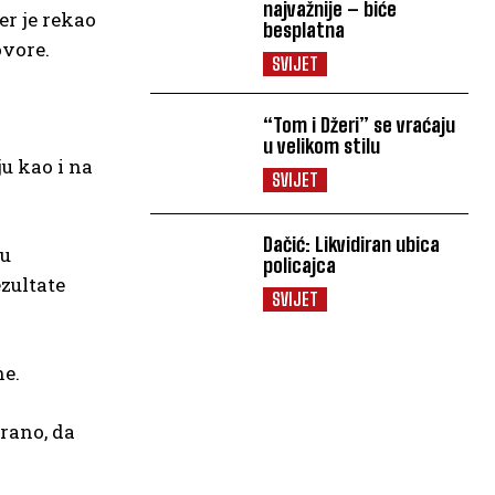
najvažnije – biće
er je rekao
besplatna
ovore.
SVIJET
“Tom i Džeri” se vraćaju
u velikom stilu
ju kao i na
SVIJET
Dačić: Likvidiran ubica
lu
policajca
zultate
SVIJET
ne.
irano, da