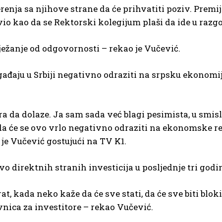
renja sa njihove strane da će prihvatiti poziv. Premij
vio kao da se Rektorski kolegijum plaši da ide u razg
bježanje od odgovornosti – rekao je Vučević.
događaju u Srbiji negativno odraziti na srpsku ekonomi
ora da dolaze. Ja sam sada već blagi pesimista, u smis
a će se ovo vrlo negativno odraziti na ekonomske re
je Vučević gostujući na TV K1.
ivo direktnih stranih investicija u posljednje tri godi
t, kada neko kaže da će sve stati, da će sve biti blok
ivnica za investitore – rekao Vučević.