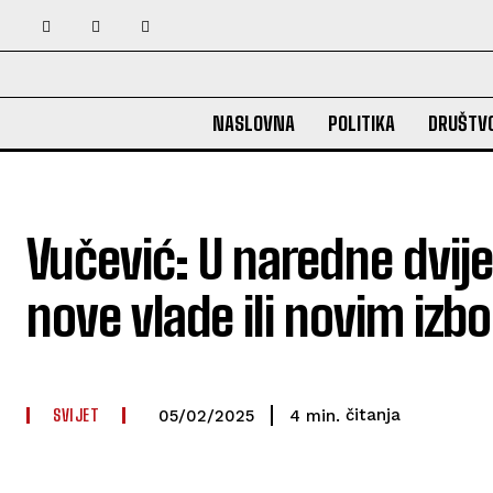
NASLOVNA
POLITIKA
DRUŠTV
Vučević: U naredne dvije
nove vlade ili novim izb
SVIJET
čitanja
4
min.
05/02/2025