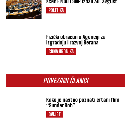
sceni: NSD i SNP izdali 30. avgust
POLITIKA
Fizički obračun u Agenciji za
izgradnju i razvoj Berana
CRNA HRONIKA
POVEZANI ČLANCI
Kako je nastao poznati crtani flim
“Sunđer Bob”
SVIJET