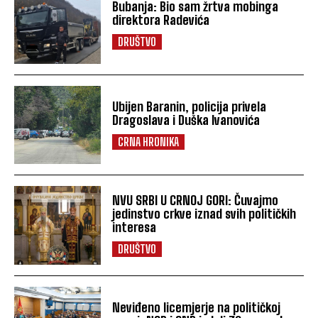
Bubanja: Bio sam žrtva mobinga
direktora Radevića
DRUŠTVO
Ubijen Baranin, policija privela
Dragoslava i Duška Ivanovića
CRNA HRONIKA
NVU SRBI U CRNOJ GORI: Čuvajmo
jedinstvo crkve iznad svih političkih
interesa
DRUŠTVO
Neviđeno licemjerje na političkoj